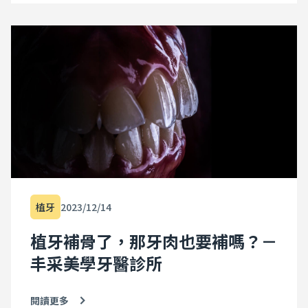
慣鼻子塞住的緣故，小朋友也無法正常運用鼻子呼吸。雖然
先前已至耳鼻喉科就診，但因長期口呼吸的關係，臉型已造
成改變：下巴變得短小，上唇前突，牙弓也變得狹長，牙齒
看起來也看起來暴暴的。 這個Case是典型的「安格氏II級異
常咬合1類」 (上顎前凸，牙齒往前暴)。對於這類型的病
患，通常會使用上顎快速擴張裝置。但是隱適美隱形牙套目
前也有上顎擴張的效果，尤其是對於學齡階段的小朋友效果
更為顯著。 因此治療計畫採用隱適美的「擴弓設計」，以及
下顎前導裝置。經過一年的努力，王同學的上顎擴張到理想
的程度，下巴也漸漸地長出來，改善了口呼吸的習慣。牙齒
及臉型也獲得了調整。小朋友本身也變得更有自信，歡喜迎
接嶄新的高中生生涯。 因此，趕快把握矯正黃金期，讓孩子
提早綻放開朗笑容！！ 矯正前： 矯正後： 延伸閱讀： 何時是
兒童牙齒矯正的最佳時機？ 你知道口呼吸會影響孩子臉型發
育與一生健康嗎？ 孩子注意力不集中是過動症？脾氣差、打
植牙
2023/12/14
呼？ MRC 口腔肌功能訓練是牙齒矯正嗎？ 【醫學證實】孩童
睡眠呼吸中止造成神經認知退化與行為問題 "內文為專業醫師
植牙補骨了，那牙肉也要補嗎？－
經驗談，因各人口腔狀況不同，成效因人而異，若有問題請
丰采美學牙醫診所
跟從專業醫師評估指引" Last Updated: 2022-03-28 加入
DR.EMMA 蔡宜均醫師粉絲團，追蹤限時動態
閱讀更多