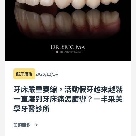
惡性循環開始。 由於白努利原理，空氣流過狹窄的鼻道時速
度會加快、壓力變大，導致鼻黏膜容易腫脹，又使得鼻呼吸
的流量變少。鼻子在呼吸不到足夠的空氣情況下，更加重了
兒童不自覺地對口呼吸的依賴。 口呼吸該如何解決呢？ 如果
孩子年紀還小時已發現鼻子過敏，可以及早預防並且避免過
敏原的刺激。下列提供一些平時需要注意的事項： 規律地清
洗床單、被單、地墊，並且需要讓陽光曝曬。 避免家中使用
太厚的地毯及窗簾，或是毛茸茸的玩具。 避免將陳舊的報
紙、鞋子及衣服堆積在家中。 避免養狗、貓等容易掉毛的寵
物，更不能讓寵物跑到床上。 避免在家裡抽菸或是噴香水…
等會刺激鼻腔的動作。 時常使用除塵蟎吸塵器打掃家中環
境，並定期更換濾心。 若是早期診斷出過敏性鼻炎，則需搭
假牙贋復
2023/12/14
配藥物治療，例如：口服藥物，鼻噴劑，以及抗生素，和鼻
沖洗液。 若是小朋友已經養成用嘴巴呼吸的習慣，則需盡早
牙床嚴重萎縮，活動假牙越來越鬆
就診治療。 對於上顎牙弓窄小的患者，使用上顎快速擴張
器，是非常有效的方式。雖然上顎擴張的過程會較為不舒
一直磨到牙床痛怎麼辦？－丰采美
服，但在年幼時介入治療，可以有效的將上顎骨均勻撐開，
讓鼻腔通道加大，改善鼻塞及口呼吸(嘴巴呼吸)的症狀。 另
學牙醫診所
外，目前隱適美的牙套結合了「牙弓擴張」的設計，以較為
緩和的方式去讓牙弓慢慢撐開，雖然牙弓擴張的幅度有限，
對於輕度牙弓窄小、怕痛的患者是非常理想的治療方案喔！
閱讀更多
實際案例 就讀國三的王同學，從小有著鼻子過敏的困擾，常
常嘴巴開開地呼吸，媽媽嘗試讓他改過來，但是因為長期習