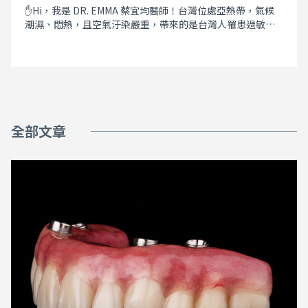
✋Hi，我是 DR. EMMA 蔡宜均醫師！台灣位處亞熱帶，氣候
潮濕、悶熱，且空氣汙染嚴重，帶來的是台灣人罹患過敏性
鼻炎比例居全球之冠！根據健保資料庫統計，約有 50% -
75% 的學齡兒童有過敏性鼻炎。雖說過敏體質與遺傳有關，
但是環境因素才是造成過敏人數日漸增多的最大元兇。常見
的過敏性鼻炎症狀有：打噴嚏、流鼻水或鼻塞。 但家長不知
道的是，長期鼻子過敏對正在發育中的孩子健康危害影響相
當深遠，除會導致一連串齒顎生長與臉型發育的惡性循環，
如小下巴（下顎發育不良）、缺乏蘋果肌（中臉凹陷）、牙
全部文章
弓狹窄、鼻道狹窄與鼻中隔彎曲、牙齒凌亂、暴牙、深咬、
彎腰駝背等；這樣狀況還會導致上呼吸道窄小，成年後不僅
容易打呼，還可能變成睡眠呼吸中止症，開啟許多老年時慢
性病的風險。 內容標題 牙齒不整齊與鼻子過敏有什麼直接關
聯呢？ 口呼吸該如何解決呢？ 實際案例 牙齒不整齊與鼻子過
敏有什麼關聯呢？ 鼻子過敏導致小朋友無法用鼻子好好地呼
吸，便會被迫改用嘴巴呼吸，雖然鼻子過敏並不會直接的影
響牙齒排列，但使用口呼吸時，舌頭的位置就不會維持頂著
上顎的自然位置（下圖虛線）；而為了打開口腔氣道，舌頭
變得會往下往後（如下圖紅色箭頭），這導致正在發育中的
上顎骨缺少了舌頭的支撐力量而變得發育不良，並引發一連
串畸形發展： 牙弓變狹窄→牙齒空間不足變得擁擠凌亂→前
牙突出變暴牙。 牙弓變狹窄→上顎弓上拱→鼻腔通道變窄→