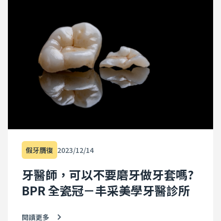
假牙贋復
2023/12/14
牙醫師，可以不要磨牙做牙套嗎?
BPR 全瓷冠－丰采美學牙醫診所
閱讀更多