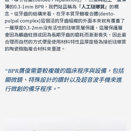
薄的0.3-1mm BPR，我們姑且稱為
『
人工琺瑯質
』
的概
念。從牙齒的結構來看，在牙本質牙髓複合體(dento-
pulpal complex)這個活的牙齒組織的外面本來就有覆蓋了
一層厚度0.3-2mm沒有活性的琺瑯質層保護，這層保護層
會因為齲齒蛀損或因為長期牙齒的磨耗而漸漸喪失，因此最
合理而自然的方式便是使用材料特性且厚度極為接近琺瑯質
的陶瓷樹脂複合材料來重建。
“BPR
贋復需要較複雜的臨床程序與設備，包括
顯微鏡、特殊設計的鑽針以及超音波手機來進
行微創
的
備牙程序。
”