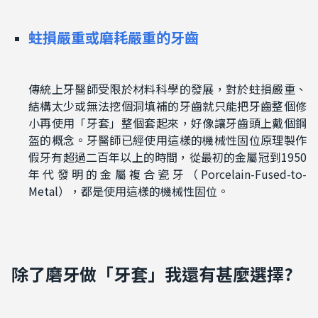
蛀損嚴重
或磨耗嚴重
的牙齒
傳統上牙醫師受限於材料科學的發展，
對於蛀損嚴重
、
結構太少或無法
挖個洞填補的牙齒就只能把牙齒整個修
小再使用「牙套」整個套起來
，好像讓牙齒
頭上戴
個鋼
盔的概念
。牙醫師已經使用這樣的機械性固位原理製作
假牙
有
超過二百年以上的時間
，從最初的金屬冠到
1
9
5
0
年代發明的金屬複合瓷牙
（
P
orcelain-Fused-to-
Metal
）
，都是使用這樣的機械性固位
。
除了磨牙做「牙套」
我還有甚麼選擇
?