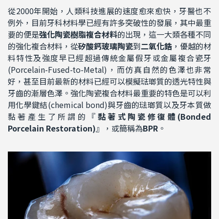
從2000年開始，人類科技進展的速度愈來愈快，牙醫也不
例外，目前牙科材料學已經有許多突破性的發展，其中最重
要的便是
強化陶瓷
樹脂
複合材料
的出現，這一大類各種不同
的強化複合材料，從
矽酸鈣玻璃陶瓷
到
二氧化鋯
，優越的材
料特性及強度早已經超過傳統金屬假牙或金屬複合瓷牙
(Porcelain-Fused-to-Metal)，而仿真自然的色澤也非常
好，甚至目前最新的材料已經可以模擬琺瑯質的透光特性與
牙齒的漸層色澤。強化陶瓷複合材料最重要的特色是可以利
用化學鍵結(chemical bond)與牙齒的琺瑯質以及牙本質做
黏著產生了所謂的『
黏著式陶瓷修復
體(Bonded
Porcelain Restoration)
』，或簡稱為
BPR
。