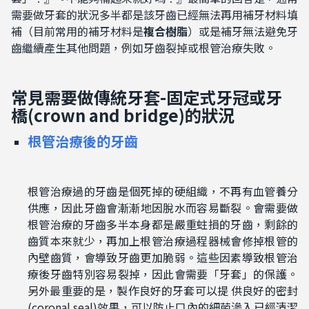
需要做牙套的狀況多半都是該牙齒已經無法再用補牙材料填
補（目前常用的補牙材料是
複合樹脂
）或是補牙無法避免牙
齒繼續產生其他問題，例如牙齒裂掉或根管治療失敗。
常見需要做傳統
牙套
-
固定式牙冠或牙
橋
(
crown and bridge)
的狀況
根管治療後的牙齒
根管治療過的牙齒是個死掉的
硬組織
，
不再有
血管
養分
供應
，
因此
牙齒會漸漸
地因
脫水而容易斷裂。會需要
做
根管治療
的牙齒
多半本身
都是嚴重蛀損的牙齒，
剩餘的
齒質本來就少，再加上根管治療過程器械會修掉根管的
內壁齒質，會
導致牙齒更加脆弱。
這些因素導致根管治
療後牙齒特別容易裂掉，因此會需要「牙套」的保護。
另外最重要的是，製作良好的牙套可以提 供良好的密封
(
coronal seal)
效果，可以
防止口內的細菌滲入已經清潔