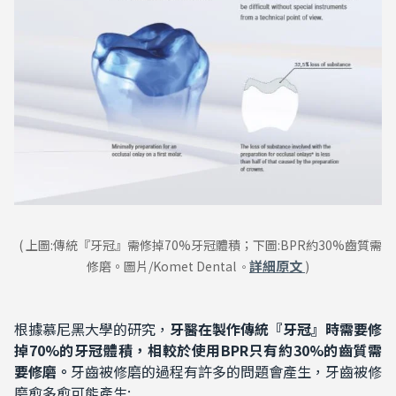
( 上圖:傳統『牙冠』需修掉70%牙冠體積；下圖:BPR約30%齒質需
詳細原文
修磨。圖片/Komet Dental
)
。
根據慕尼黑大學的研究，
牙醫在製作
傳統『牙冠』時需要修
掉70%的牙冠體積，相較於使用BPR只有約30%的齒質需
要修磨。
牙齒被修磨的過程有許多的問題會產生，牙齒被修
磨愈多愈可能產生: