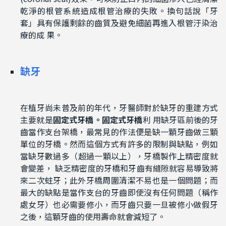
乾淨的根管系統造成根管治療的失敗。
換句話
說
「牙
套」
具有
保護剩餘的齒
質
及
避免細菌再進入
根管
汙染
治
療的成 果。
缺牙
在植牙
尚未
普及前的年代，牙醫師對於缺牙的重建
方式
主要就是
固定式牙橋
。
固定式牙橋
利 用
缺牙區前後的牙
齒當作支台架橋，最常見的作法便是缺一顆牙齒做三顆
單位的牙橋。然而這個方式有許多的限制
與缺點
，例如
當
缺牙
數
過
多
（
超過一顆以上
）
，牙橋製作
上
精密度就
會變差
，
缺乏精密度的牙橋
和牙齒
有縫隙就
容易導致
將
來
二次蛀牙；此外
牙橋周圍
清潔不易也是一個問題；而
最大的缺點是
當作支台的牙齒
即使沒有任何問題（
稱作
處女牙
）
也必
需要修小，
而
牙齒
只要一旦
被修小
做假牙
之後，這顆
牙齒的使用壽命就會減短了。