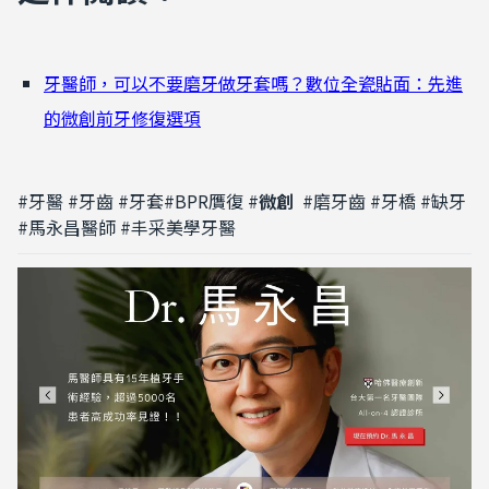
牙醫師，可以不要磨牙做牙套嗎？數位全瓷貼面：先進
的微創前牙修復選項
#
牙醫
#
牙齒
#
牙套#BPR贋復 #
微創
#磨牙齒 #牙橋 #缺牙
#馬永昌醫師 #丰采美學牙醫