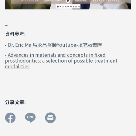
_
資料參考:
-
Dr. Eric Ma 馬永昌醫師Youtube-填充vs嵌體
- Advances in materials and concepts in fixed
prosthodontics: a selection of possible treatment
modalities
分享文章: