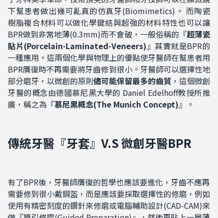
下幫患者做出幾可亂真的仿真牙(Biomimetics)。 而陶瓷
樹脂複合材料可以做化學鍵結與超強的材料特性也可以讓
BPR做到非常地薄(0.3mm)而不會破，一般俗稱的『
超薄瓷
貼片(Porcelain-Laminated-Veneers)
』其實就是BPR的
一種應用。這兩個化學與物理上的優點使牙醫師在幫患者用
BPR贋復時不再需要將牙齒修到很小。牙醫師可以選擇性地
部分磨牙，以微創的原則
儘可能保留最多的齒質
，這個微創
牙醫的概念由德國慕尼黑大學的 Daniel Edelhoff教授所推
廣，稱之為『
慕尼黑概念
(
The Munich Concept)
』。
傳統牙醫
『牙套』
V
.S
微創牙醫
BPR
有了BPR後，牙醫師贋復的哲學也應該要進化，牙齒不應再
需要修到很小戴鋼盔，而是應該要採取選擇性的修磨，例如
使用有精密刻度的鑽針來修磨或電腦輔助設計(CAD-CAM)來
做『導引修磨(Guided Preparation)』，然後再貼上一層薄