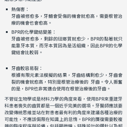
熱傷害：
牙齒被修愈多，牙髓會受傷的機會就愈高，需要根管治
療的機會也會愈高。
BPR的化學鍵結變差：
牙齒被修愈多，剩餘的琺瑯質就愈少，BPR的黏著就只
能靠牙本質，而牙本質因為是活組織，因此BPR的化學
鍵結會比較弱。
牙齒較容易裂：
根據有限元素法模擬的結果，牙齒結構剩愈少，牙齒會
裂的機會就愈高，特別是根管治療後的 牙齒。令人振奮
的是，BPR也非常適合使用在根管治療後的牙齒。
不管從生物學或是材料力學的角度來看，使用BPR來重建牙
科患者喪失的齒質都是一個近乎完美的選項。牙醫師應該要
改變傳統思維並站在對患者最有利的角度來建議各種治療的
可能性，不應該侷限在知識上的怠惰。BPR的贋復需要較複
雜的臨床程序與設備，包括顯微鏡、特殊設計的鑽針以及超