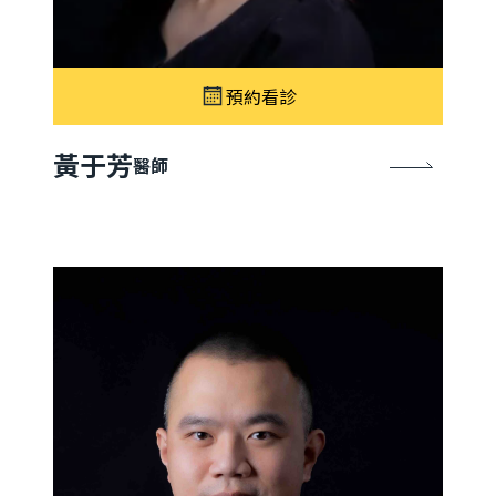
預約看診
黃于芳
醫師