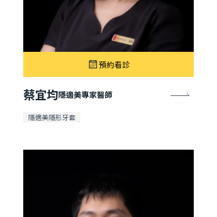
預約看診
蔡宜均
隱適美專家醫師
隱適美隱形牙套