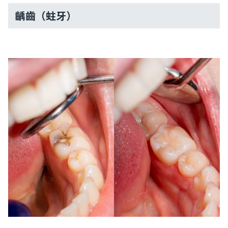
齲齒（蛀牙）