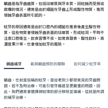
齲齒是指牙齒齒質，包括
琺瑯質
與
牙本質
，因蛀蝕而受損或
腐爛的情況，通常是由於細菌在牙齒上形成酸性物質，進而
侵蝕牙齒表面所引起的。
蛀牙的原因通常是由於口腔內的細菌在進食後產生酸性物
質，這些物質會侵蝕牙齒表面的琺瑯質，形成蛀洞。平時不
注意口腔衛生，飲食習慣不良，如常食甜食、酸性飲料、高
濃度果汁等，也會增加蛀牙的風險。
齲齒補牙
氟與齲齒預防的關聯
如何減少蛀牙率
齲齒，也就是俗稱的蛀牙，是從老到少都很常見的牙齒問
題，若不及時治療，可能引發牙痛甚至更嚴重的問題。因
此，我們通常會選擇將蛀壞的部分移除並填補，這就是所謂
的補牙治療。