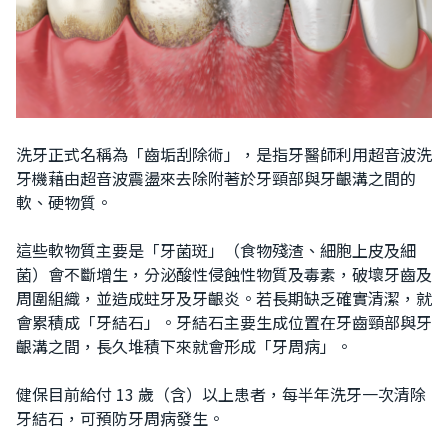
洗牙正式名稱為「齒垢刮除術」，是指牙醫師利用超音波洗
牙機藉由超音波震盪來去除附著於牙頸部與牙齦溝之間的
軟、硬物質。
這些軟物質主要是「牙菌斑」（食物殘渣、細胞上皮及細
菌）會不斷增生，分泌酸性侵蝕性物質及毒素，破壞牙齒及
周圍組織，並造成蛀牙及牙齦炎。若長期缺乏確實清潔，就
會累積成「牙結石」。
牙結石主要生成位置在牙齒頸部與牙
齦溝之間，長久堆積下來就會形成「牙周病」。
健保目前給付 13 歲（含）以上患者，每半年洗牙一次清除
牙結石，可預防牙周病發生。