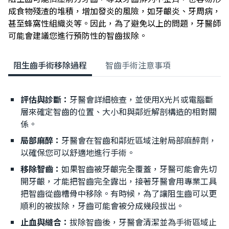
成食物殘渣的堆積，增加發炎的風險，如牙齦炎、牙周病，
甚至蜂窩性組織炎等。因此，為了避免以上的問題，牙醫師
可能會建議您進行預防性的智齒拔除。
阻生齒手術移除過程
智齒手術注意事項
評估與診斷：
牙醫會詳細檢查，並使用X光片或電腦斷
層來確定智齒的位置、大小和與鄰近解剖構造的相對關
係。
局部麻醉：
牙醫會在智齒和鄰近區域注射局部麻醉劑，
以確保您可以舒適地進行手術。
移除智齒：
如果智齒被牙齦完全覆蓋，牙醫可能會先切
開牙齦，才能把智齒完全露出，接著牙醫會用專業工具
把智齒從齒槽骨中移除。有時候，為了讓阻生齒可以更
順利的被拔除，牙齒可能會被分成幾段拔出。
止血與縫合：
拔除智齒後，牙醫會清潔並為手術區域止