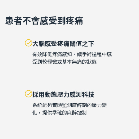
患者不會感受到疼痛
大腦感受疼痛閾值之下
有效降低疼痛感知，讓手術過程中感
受到較輕微或基本無痛的狀態
採用動態壓力感測科技
系統能夠實時監測麻醉劑的壓力變
化，提供準確的麻醉控制