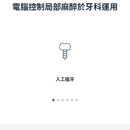
電腦控制局部麻醉於牙科運用
人工植牙