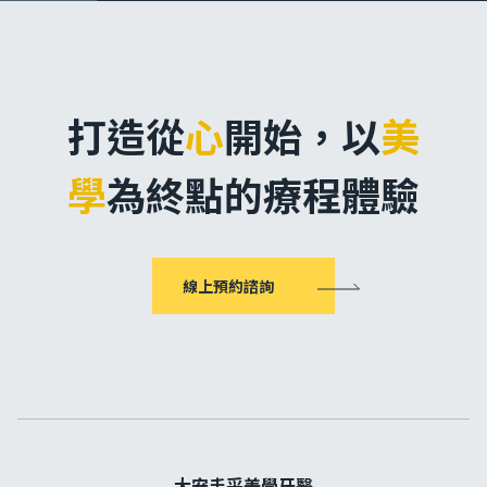
打造從
心
開始，
以
美
學
為終點的療程體驗
線上預約諮詢
大安丰采美學牙醫