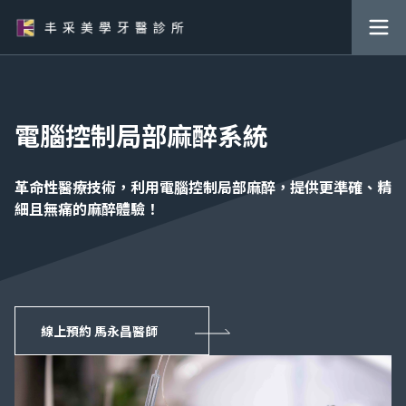
電腦控制局部麻醉系統
革命性醫療技術，利用電腦控制局部麻醉，提供更準確、精
細且無痛的麻醉體驗！
線上預約 馬永昌醫師