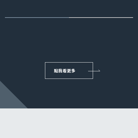
點我看更多