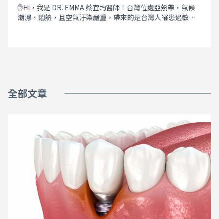
✋Hi，我是 DR. EMMA 蔡宜均醫師！台灣位處亞熱帶，氣候
潮濕、悶熱，且空氣汙染嚴重，帶來的是台灣人罹患過敏性
鼻炎比例居全球之冠！根據健保資料庫統計，約有 50% -
75% 的學齡兒童有過敏性鼻炎。雖說過敏體質與遺傳有關，
但是環境因素才是造成過敏人數日漸增多的最大元兇。常見
的過敏性鼻炎症狀有：打噴嚏、流鼻水或鼻塞。 但家長不知
道的是，長期鼻子過敏對正在發育中的孩子健康危害影響相
當深遠，除會導致一連串齒顎生長與臉型發育的惡性循環，
如小下巴（下顎發育不良）、缺乏蘋果肌（中臉凹陷）、牙
全部文章
弓狹窄、鼻道狹窄與鼻中隔彎曲、牙齒凌亂、暴牙、深咬、
彎腰駝背等；這樣狀況還會導致上呼吸道窄小，成年後不僅
容易打呼，還可能變成睡眠呼吸中止症，開啟許多老年時慢
性病的風險。 內容標題 牙齒不整齊與鼻子過敏有什麼直接關
聯呢？ 口呼吸該如何解決呢？ 實際案例 牙齒不整齊與鼻子過
敏有什麼關聯呢？ 鼻子過敏導致小朋友無法用鼻子好好地呼
吸，便會被迫改用嘴巴呼吸，雖然鼻子過敏並不會直接的影
響牙齒排列，但使用口呼吸時，舌頭的位置就不會維持頂著
上顎的自然位置（下圖虛線）；而為了打開口腔氣道，舌頭
變得會往下往後（如下圖紅色箭頭），這導致正在發育中的
上顎骨缺少了舌頭的支撐力量而變得發育不良，並引發一連
串畸形發展： 牙弓變狹窄→牙齒空間不足變得擁擠凌亂→前
牙突出變暴牙。 牙弓變狹窄→上顎弓上拱→鼻腔通道變窄→