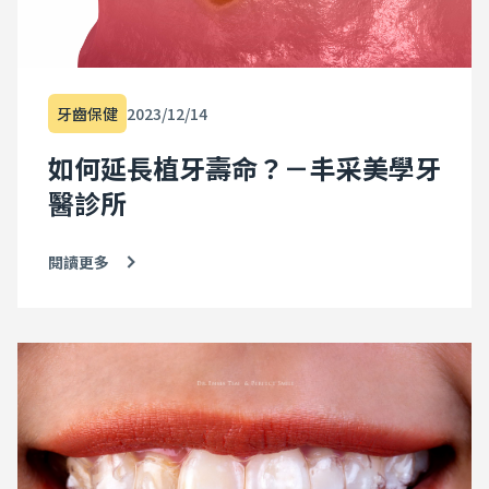
惡性循環開始。 由於白努利原理，空氣流過狹窄的鼻道時速
度會加快、壓力變大，導致鼻黏膜容易腫脹，又使得鼻呼吸
的流量變少。鼻子在呼吸不到足夠的空氣情況下，更加重了
兒童不自覺地對口呼吸的依賴。 口呼吸該如何解決呢？ 如果
孩子年紀還小時已發現鼻子過敏，可以及早預防並且避免過
牙齒保健
2023/12/14
敏原的刺激。下列提供一些平時需要注意的事項： 規律地清
洗床單、被單、地墊，並且需要讓陽光曝曬。 避免家中使用
如何延長植牙壽命？－丰采美學牙
太厚的地毯及窗簾，或是毛茸茸的玩具。 避免將陳舊的報
紙、鞋子及衣服堆積在家中。 避免養狗、貓等容易掉毛的寵
醫診所
物，更不能讓寵物跑到床上。 避免在家裡抽菸或是噴香水…
等會刺激鼻腔的動作。 時常使用除塵蟎吸塵器打掃家中環
境，並定期更換濾心。 若是早期診斷出過敏性鼻炎，則需搭
閱讀更多
配藥物治療，例如：口服藥物，鼻噴劑，以及抗生素，和鼻
沖洗液。 若是小朋友已經養成用嘴巴呼吸的習慣，則需盡早
就診治療。 對於上顎牙弓窄小的患者，使用上顎快速擴張
器，是非常有效的方式。雖然上顎擴張的過程會較為不舒
服，但在年幼時介入治療，可以有效的將上顎骨均勻撐開，
讓鼻腔通道加大，改善鼻塞及口呼吸(嘴巴呼吸)的症狀。 另
外，目前隱適美的牙套結合了「牙弓擴張」的設計，以較為
緩和的方式去讓牙弓慢慢撐開，雖然牙弓擴張的幅度有限，
對於輕度牙弓窄小、怕痛的患者是非常理想的治療方案喔！
實際案例 就讀國三的王同學，從小有著鼻子過敏的困擾，常
常嘴巴開開地呼吸，媽媽嘗試讓他改過來，但是因為長期習