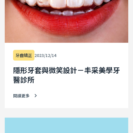
慣鼻子塞住的緣故，小朋友也無法正常運用鼻子呼吸。雖然
先前已至耳鼻喉科就診，但因長期口呼吸的關係，臉型已造
成改變：下巴變得短小，上唇前突，牙弓也變得狹長，牙齒
看起來也看起來暴暴的。 這個Case是典型的「安格氏II級異
常咬合1類」 (上顎前凸，牙齒往前暴)。對於這類型的病
患，通常會使用上顎快速擴張裝置。但是隱適美隱形牙套目
前也有上顎擴張的效果，尤其是對於學齡階段的小朋友效果
更為顯著。 因此治療計畫採用隱適美的「擴弓設計」，以及
下顎前導裝置。經過一年的努力，王同學的上顎擴張到理想
牙齒矯正
2023/12/14
的程度，下巴也漸漸地長出來，改善了口呼吸的習慣。牙齒
及臉型也獲得了調整。小朋友本身也變得更有自信，歡喜迎
隱形牙套與微笑設計－丰采美學牙
接嶄新的高中生生涯。 因此，趕快把握矯正黃金期，讓孩子
提早綻放開朗笑容！！ 矯正前： 矯正後： 延伸閱讀： 何時是
醫診所
兒童牙齒矯正的最佳時機？ 你知道口呼吸會影響孩子臉型發
育與一生健康嗎？ 孩子注意力不集中是過動症？脾氣差、打
呼？ MRC 口腔肌功能訓練是牙齒矯正嗎？ 【醫學證實】孩童
閱讀更多
睡眠呼吸中止造成神經認知退化與行為問題 "內文為專業醫師
經驗談，因各人口腔狀況不同，成效因人而異，若有問題請
跟從專業醫師評估指引" Last Updated: 2022-03-28 加入
DR.EMMA 蔡宜均醫師粉絲團，追蹤限時動態