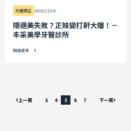
牙齒矯正
2023/12/14
隱適美失敗？正妹變打鼾大嬸！－
丰采美學牙醫診所
閱讀更多
上一頁
3
4
5
6
7
下一頁