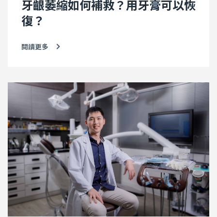
牙齦萎縮如何補救？用牙膏可以恢
復？
閱讀更多