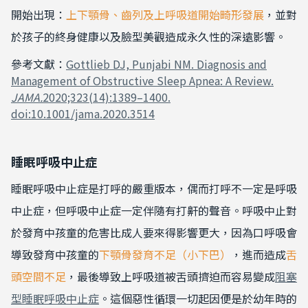
開始出現：
上下顎骨、齒列及上呼吸道開始畸形發展
，並對
於孩子的終身健康以及臉型美觀造成永久性的深遠影響。
參考文獻：
Gottlieb DJ, Punjabi NM. Diagnosis and
Management of Obstructive Sleep Apnea
: A Review
.
JAMA.
2020;323(14):1389–1400.
doi:10.1001/jama.2020.3514
睡眠呼吸中止症
睡眠呼吸中止症是打呼的嚴重版本，偶而打呼不一定是呼吸
中止症，但呼吸中止症一定伴隨有打鼾的聲音。呼吸中止對
於發育中孩童的危害比成人要來得影響更大，因為口呼吸會
導致發育中孩童的
下顎骨發育不足（小下巴）
，進而造成
舌
頭空間不足
，最後導致上呼吸道被舌頭擠迫而容易變成
阻塞
型睡眠呼吸中止症
。這個惡性循環一切起因便是於幼年時的