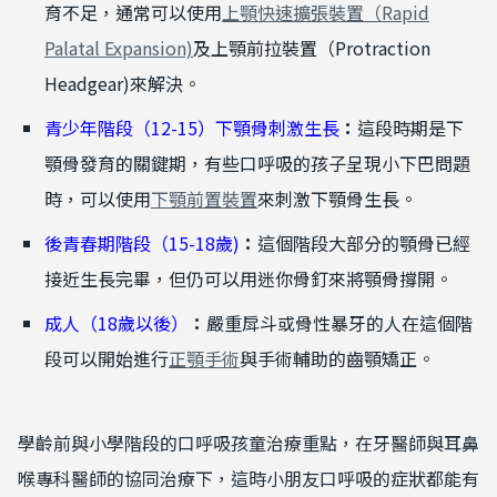
育不足，通常可以使用
上顎快速擴張裝置（Rapid
Palatal Expansion)
及上顎前拉裝置（Protraction
Headgear)來解決。
青少年階段（12-15）下顎骨刺激生長
：
這段時期是下
顎骨發育的關鍵期，有些口呼吸的孩子呈現小下巴問題
時，可以使用
下顎前置裝置
來刺激下顎骨生長。
後青春期階段（15-18歲)
：
這個階段大部分的顎骨已經
接近生長完畢，但仍可以用迷你骨釘來將顎骨撐開。
成人（18歲以後）
：
嚴重戽斗或骨性暴牙的人在這個階
段可以開始進行
正顎手術
與手術輔助的齒顎矯正。
學齡前與小學階段的口呼吸孩童治療重點，在牙醫師與耳鼻
喉專科醫師的協同治療下，這時小朋友口呼吸的症狀都能有