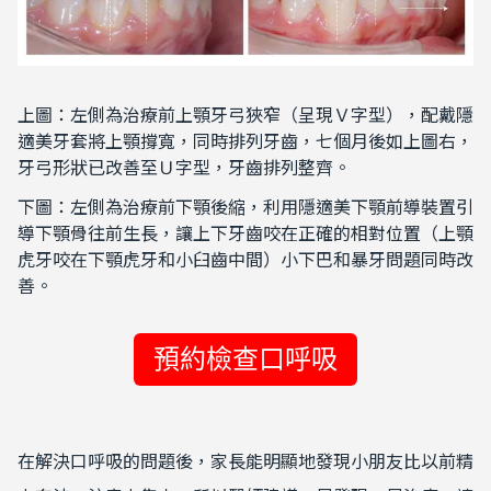
上圖：左側為治療前上顎牙弓狹窄（呈現Ｖ字型），配戴隱
適美牙套將上顎撐寬，同時排列牙齒，七個月後如上圖右，
牙弓形狀已改善至Ｕ字型，牙齒排列整齊。
下圖：左側為治療前下顎後縮，利用隱適美下顎前導裝置引
導下顎骨往前生長，讓上下牙齒咬在正確的相對位置（上顎
虎牙咬在下顎虎牙和小臼齒中間）小下巴和暴牙問題同時改
善。
預約檢查口呼吸
在解決口呼吸的問題後，家長能明顯地發現小朋友比以前精