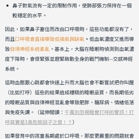
鼻子對氣流有一定的限制作用，使肺部張力保持在一個
較穩定的水平。
因此，如果鼻子塞住而改由口呼吸時，這些功能都沒有了，
而且
口呼吸會直接導致低換氣與缺氧
。
低血氧濃度又進而導
致
自律神經系統紊亂
。基本上，大腦在睡眠時偵測到血氧濃
度下降時，會很緊張
並趕緊啟動全身的戰鬥機制--交感神經
系統。
這時血壓跟心跳都會快速上升而大腦也會不斷嘗試把你叫醒
（比如打呼）這些的結果造成糟糕的睡眠品質，而長期低劣
的睡眠品質與自律神經混亂會導致肥胖、糖尿病、情緒低落
與免疫失調。（延伸閱讀：
千萬別忽視睡覺打呼的警訊！打
呼其實是3高危險因子之首！？
）
如果發育中的孩童長期處於口呼吸，那麼更嚴重的問題就會