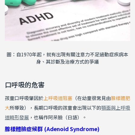
圖：自1970年起，就有出現有關注意力不足過動症疾病本
身、其診斷及治療方式的爭議
口呼吸的危害
孩童口呼吸肇因於
上呼吸道阻塞
（在幼童很常見由
腺樣體肥
大
所導致），長期口呼吸的孩童會出現以下的
顎面與上呼吸
道畸形發展
，也稱作阿呆臉（日語）。
腺樣體臉症候群
(Adenoid Syndrome)