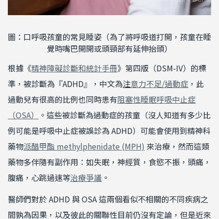
圖：口呼吸孩童的常見睡姿（為了將呼吸道打開，孩童在睡
覺時嘴巴開開或頭頸部有延伸抬頭
）
根據《
精神障礙診斷和統計手冊
》第四版（
DSM-IV
）的標
準，被診斷為『ADHD』，中文為
注
意力不足/過動症
，此
過動兒有很高的比例也同時患有
阻塞性睡眠呼吸中止症
（OSA）
。這些被診斷為過動症的孩童（沒人知道有多少比
例可能是呼吸中止症被誤診為
ADHD
）可能會使用到精神科
藥物
派醋甲酯
methylphenidate (MPH)
來治療，然而這類
藥物多伴隨有副作用：如失眠，神經質，食慾不振，頭痛，
腹痛，心跳過速等
治療爭議
。
醫師們對於 ADHD 與 OSA 這兩個看似不相關的不同疾病之
間孰為因果，以及彼此的關聯性目前仍沒有定論，但是近來