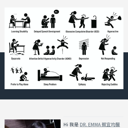
Hi 我是
DR. EMMA 蔡宜均醫