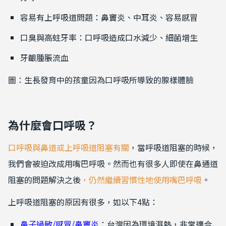
容易有上呼吸道問題：鼻竇炎、中耳炎、容易感冒
口臭與高蛀牙率：口呼吸造成口水減少、細菌增生
牙齦腫脹流血
圖：生長發育中的孩童因為口呼吸所導致的腺樣體臉
為什麼會口呼吸？
口呼吸與鼻道或上呼吸道阻塞有關
，當呼吸道阻塞的時候，
我們會被迫改成用嘴巴呼吸。然而也有很多人即使在鼻通道
阻塞的問題解決之後
，仍然繼續習慣性地使用嘴巴呼吸
。
上呼吸道阻塞的原因有很多，如以下
4
點：
鼻子過敏/感冒/鼻竇炎
：台灣因為環境濕熱，非常適合