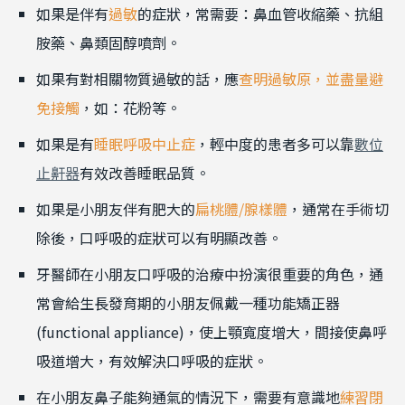
如果是伴有
過敏
的症狀，常需要：鼻血管收縮藥、抗組
胺藥、鼻類固醇噴劑。
如果有對相關物質過敏的話，應
查明過敏原，並盡量避
免接觸
，如：花粉等。
如果是有
睡眠呼吸中止症
，輕中度的患者多可以靠
數位
止鼾器
有效改善睡眠品質。
如果是小朋友伴有肥大的
扁桃體/腺樣體
，通常在手術切
除後，口呼吸的症狀可以有明顯改善。
牙醫師在小朋友口呼吸的治療中扮演很重要的角色，通
常會給生長發育期的小朋友佩戴一種功能矯正器
(functional appliance)，使上顎寬度增大，間接使鼻呼
吸道增大，有效解決口呼吸的症狀。
在小朋友鼻子能夠通氣的情況下，需要有意識地
練習閉