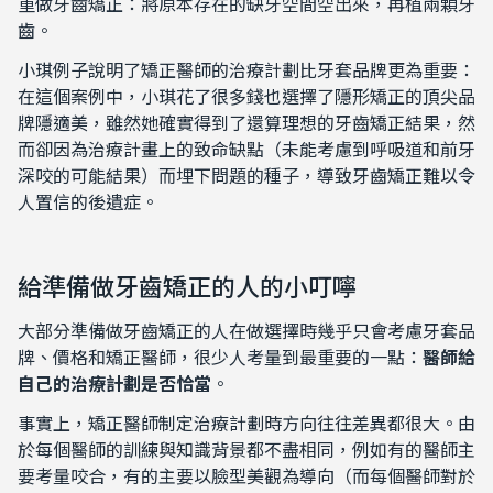
重做牙齒矯正：將原本存在的缺牙空間空出來，再植兩顆牙
齒。
小琪例子說明了矯正醫師的治療計劃比牙套品牌更為重要：
在這個案例中，小琪花了很多錢也選擇了隱形矯正的頂尖品
牌隱適美，雖然她確實得到了還算理想的牙齒矯正結果，然
而卻因為治療計畫上的致命缺點（未能考慮到呼吸道和前牙
深咬的可能結果）而埋下問題的種子，導致牙齒矯正難以令
人置信的後遺症。
給準備做牙齒矯正的人的小叮嚀
大部分準備做牙齒矯正的人在做選擇時幾乎只會考慮牙套品
牌、價格和矯正醫師，很少人考量到最重要的一點：
醫師給
自己的治療計劃是否恰當
。
事實上，矯正醫師制定治療計劃時方向往往差異都很大。由
於每個醫師的訓練與知識背景都不盡相同，例如有的醫師主
要考量咬合，有的主要以臉型美觀為導向（而每個醫師對於