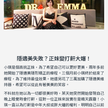
隱適美失敗？正妹變打鼾大嬸！
小琪是個高挑正妹，為了希望自己可以更好更美，兩年多前
她開始了隱適美隱形矯正的療程。三個月前小琪終於結束了
療程，為了維持最佳效果，她還另花了三萬加購了隱適美維
持器，希望可以從此有著美美的笑容。
不料就在她以為一切都很美好時，某天她突然開始發現自己
晚上睡覺時會打鼾，這對一位正妹來說實在是晴天霹靂！小
琪一直以為打鼾是中年大叔或胖大嬸的權利，明明自己以前