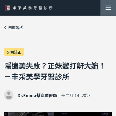
回部落格
牙齒矯正
隱適美失敗？正妹變打鼾大嬸！
－丰采美學牙醫診所
Dr.Emma蔡宜均醫師
十二月 14, 2023