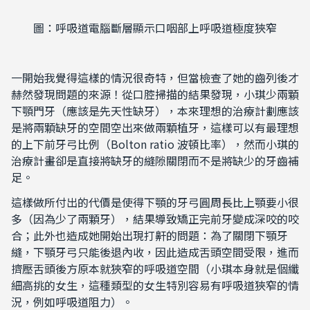
圖：呼吸道電腦斷層顯示口咽部上呼吸道極度狹窄
一開始我覺得這樣的情況很奇特，但當檢查了她的齒列後才
赫然發現問題的來源！從口腔掃描的結果發現，小琪少兩顆
下顎門牙（應該是先天性缺牙），本來理想的治療計劃應該
是將兩顆缺牙的空間空出來做兩顆植牙，這樣可以有最理想
的上下前牙弓比例（
Bolton ratio
波頓比率），然而小琪的
治療計畫卻是直接將缺牙的縫隙關閉而不是將缺少的牙齒補
足。
這樣做所付出的代價是使得下顎的牙弓圓周長比上顎要小很
多（因為少了兩顆牙），結果導致矯正完前牙變成深咬的咬
合；此外也造成她開始出現打鼾的問題：為了關閉下顎牙
縫，下顎牙弓只能後退內收，因此造成舌頭空間受限，進而
擠壓舌頭後方原本就狹窄的呼吸道空間（小琪本身就是個纖
細高挑的女生，這種類型的女生特別容易有呼吸道狹窄的情
況，例如呼吸道阻力）。