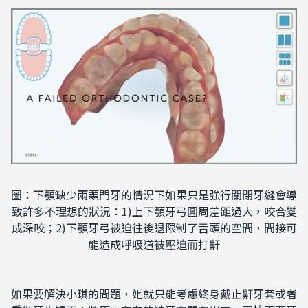
圖：下顎缺少兩顆門牙的情況下如果只是強行關閉牙縫會導
致許多不理想的狀況：1)上下顎牙弓圓周差距過大，咬合變
成深咬；2)下顎牙弓被迫往後退限制了舌頭的空間，間接可
能造成呼吸道被壓迫而打鼾
如果要解決小琪的問題，她就只能考慮終身戴止鼾牙套或者