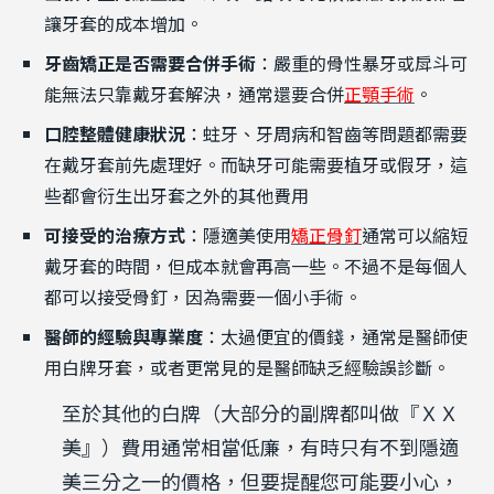
讓牙套的成本增加。
牙齒矯正是否需要合併手術
：嚴重的骨性暴牙或戽斗可
能無法只靠戴牙套解決，通常還要合併
正顎手術
。
口腔整體健康狀況
：蛀牙、牙周病和智齒等問題都需要
在戴牙套前先處理好。而缺牙可能需要植牙或假牙，這
些都會衍生出牙套之外的其他費用
可接受的治療方式
：隱適美使用
矯正骨釘
通常可以縮短
戴牙套的時間，但成本就會再高一些。不過不是每個人
都可以接受骨釘，因為需要一個小手術。
醫師的經驗與專業度
：太過便宜的價錢，通常是醫師使
用白牌牙套，或者更常見的是醫師缺乏經驗誤診斷。
至於其他的白牌（大部分的副牌都叫做『ＸＸ
美』）費用通常相當低廉，有時只有不到隱適
美三分之一的價格，但要提醒您可能要小心，