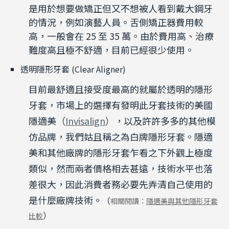
是用於想要做矯正但又不想被人看到戴大鋼牙
的情況，例如演藝人員。舌側矯正器費用較
高，一般會在 25 至 35 萬。由於費用高、治療
難度高且極不舒適，目前已經很少使用。
透明隱形牙套 (Clear Aligner)
目前最舒適且接受度最高的就屬於透明的隱形
牙套，市場上的選擇有發明此牙套技術的美國
隱適美（
Invisalign
），以及許許多多的其他模
仿品牌，我們姑且稱之為白牌隱形牙套。隱適
美和其他廠牌的隱形牙套乍看之下外觀上極度
類似，然而兩者價格相去甚遠，技術水平也落
差很大，因此消費者務必要先弄清自己使用的
是什麼廠牌技術。
（
相關閱讀：
隱適美與其他隱形牙套
）
比較