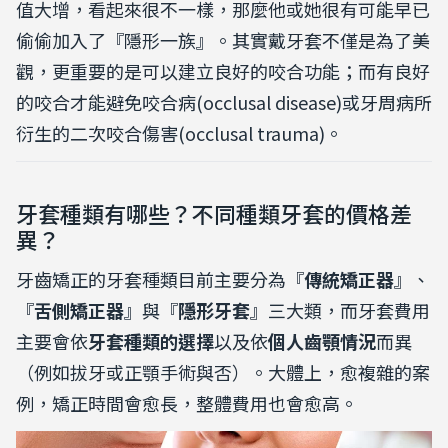
值大增，看起來很不一樣，那麼他或她很有可能早已
偷偷加入了『隱形一族』。其實戴牙套不僅是為了美
觀，更重要的是可以建立良好的咬合功能；而有良好
的咬合才能避免咬合病(occlusal disease)或牙周病所
衍生的二次咬合傷害(occlusal trauma)。
牙套種類有哪些？不同種類牙套的價格差
異？
牙齒矯正的牙套種類目前主要分為『
傳統矯正器
』、
『
舌側矯正器
』與『
隱形牙套
』三大類，而牙套費用
主要會依
牙套種類的選擇
以及依
個人齒顎情況
而異
（例如拔牙或正顎手術與否）。大體上，愈複雜的案
例，矯正時間會愈長，整體費用也會愈高。