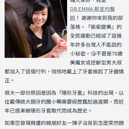
DR.EMMA 蔡宜均醫
師
！ 謝謝你來到我的部
落格。『偷偷變美』的
全民運動已經成了這幾
年許多台灣人不能說的
小秘密。😘不管是70歲
美魔女或逆齡型男大叔
都加入了這個行列，悄悄地戴上了牙套做起了牙齒矯
正。
很大一部份原因是因為『隱形牙套』科技的出現，以
往戴傳統大鋼牙的醜小鴨需要經歷尷尬過渡期，而近
年已逐漸被隱形牙套取代而成為歷史。
如果您發現周遭的親朋好友一陣子沒見到怎麼突然顏