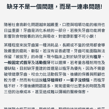
缺牙不是⼀個問題，⽽是⼀連串問題!
隨著社會高齡化問題越來越嚴重，口腔與咀嚼功能的維持也
日益重要！牙齒是消化系統的一部分，若喪失牙齒功能將會
影響到食物營養的消化與吸收，對健康影響不可小覷！
某種程度來說牙齒算一種消耗品，長期或不當的使用都會導
致嚴重的磨耗、斷裂，若沒有妥善處理，牙齒可能面臨無法
保留「被拔牙」的命運。現今臨床上對於缺牙狀況有
植牙
、
一般固定式假牙
及
活動假牙
可以選擇，若考量各種耐用性及
優缺點，目前缺牙重建的首選是以植牙為優先，因為不需要
破壞健康牙齒、咬合力比活動假牙強、後續的保養與照顧也
較方便。然而有句話說
植牙植得好，一輩子沒煩惱
。而植牙
植不好，不僅後續問題甚多，常常還需付出更多的時間及兩
三倍的治療成本，甚至造成難以彌補的醫療傷害。