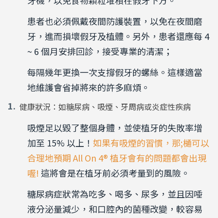
牙機，以免食物顆粒堆積在假牙下方。
患者也必須佩戴夜間防護裝置，以免在夜間磨
牙，進而損壞假牙及植體。另外，患者還應每 4
~ 6 個月安排回診，接受專業的清潔；
每隔幾年更換一次支撐假牙的螺絲。這樣適當
地維護會省掉將來的許多麻煩。
健康狀況：如糖尿病、吸煙、牙周病或炎症性疾病
吸煙足以毀了整個身體，並使植牙的失敗率增
加至
15%
以上！
如果有吸煙的習慣，那;樋可以
合理地預期 All On 4® 植牙會有的問題都會出現
喔!
這將會是在植牙前必須考量到的風險。
糖尿病症狀常為吃多、喝多、尿多，並且因唾
液分泌量減少，和口腔內的菌種改變，較容易