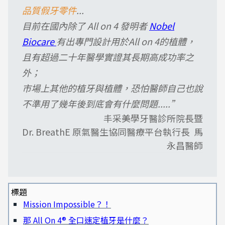
品質假牙零件
...
目前在國內除了 All on 4 發明者
Nobel
Biocare
有出專門設計用於All on 4的植體，
且有超過二十年醫學實證其長期高成功率之
外；
市場上其他的植牙與植體，恐怕醫師自己也說
不準用了幾年後到底會有什麼問題.....”
丰采美學牙醫診所院長暨
Dr. BreathE 原氣醫生協同醫療平台執行長 馬
永昌醫師
標題
Mission Impossible？！
那 All On 4® 全口速定植牙是什麼？