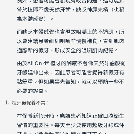
例如：患者可能會發現有咬合問題，這可能歸
咎於植體不像天然牙齒，缺乏神經末梢（也稱
為本體感覺）。
而缺乏本體感覺也會導致咀嚼上的不適應，所
以會建議患者細細咀嚼並慢慢進食，直到肌肉
適應新的假牙、形成安全的咀嚼肌肉記憶。
由於
All On 4®
植牙的觸感不會像天然牙齒般從
牙齦延伸出來，因此患者可能會覺得新假牙有
點笨重。但如果事先告知，就可以預防一些不
必要的誤會。
植牙後保養不當：
在保養新假牙時，應讓患者知道正確口腔衛生
習慣的重要性。每天至少要使用超級牙線或沖