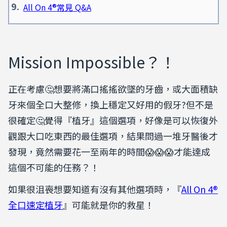
All On 4®常見 Q&A
Mission Impossible？！
正在考慮🤔想要將滿口搖搖欲墜的牙齒，或大面積缺
牙來個全口大整修，換上穩定又好用的假牙?但不是
很確定🤔覺得『植牙』這個選項，好像是可以恢復外
觀跟大口吃東西的最佳選項，結果問過一堆牙醫後才
發現，竟然需要花一至兩年的時間😱😱😱才能達成
這個不可能的任務？！
如果很沮喪想要知道有沒有其他選項時，『
All On 4®
全口速定植牙
』可能就是你的救星！