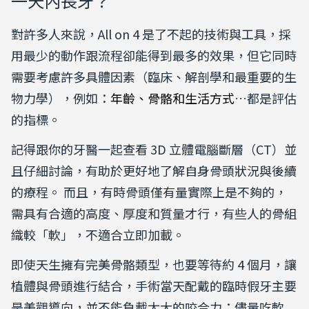
一天內長牙？
對許多人來說，All on 4 是了不起的技術與工具，採
用最少的動作跟流程卻能得到最多的效果，但它同時
需要考慮許多具體因素（臨床、解剖學和最重要的生
物力學），例如：
年齡、骨骼和生活方式
…都是評估
的指標。
記得跟你的牙醫一起查看 3D 立體電腦斷層（CT）並
且仔細討論，有助於更好地了解自身骨頭狀況與後續
的療程。 而且，有時骨頭僅有量實際上是不夠的，
需具有合適的高度、厚度和質量才行，有些人的骨組
織較「軟」，不適合立即加載。
即使天生擁有完美骨骼類型，也要等待約 4 個月，讓
植體與骨頭進行結合，手術當天配戴的臨時假牙主要
是美觀導向，並不能負載太大的咬合力；儘量吃軟