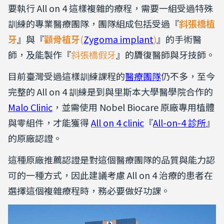
要執行 All on 4 這樣複雜的療程，需要一組受過特殊
訓練的專業醫療團隊，團隊組成包括受過『
斜張橋植
牙
』與『
顴骨植牙
(
Zygoma implant
)
』的手術醫
師，及能製作『
斜張橋假牙
』的贗復醫師與牙技師。
目前臺灣受過這樣訓練課程的
醫療團隊
仍不多，至今
完整的 All on 4 訓練是到與里斯本大學醫學院合作的
Malo Clinic
，並需使用 Nobel Biocare 原廠專用植體
與零組件，才能獲得
All on 4 clinic
『
All-on-4 診所
』
的原廠認證。
這種原廠推薦認證是對這個醫療團隊的品質與能力認
可的一種方式，因此建議考慮 All on 4 治療的患者在
選擇這個複雜療程時，務必要做好功課。