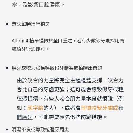
水，及影響口腔健康。
無法單顆進行植牙
All on 4 植牙僅限於全口重建，若有少數缺牙則採用傳
統植牙術式即可。
磨牙或咬力強易導致假牙斷裂或植體出問題
由於咬合的力量將完全由種植體支撐，咬合力
會比自己的牙齒更強；這可能會導致假牙或種
植體損壞。有些人咬合肌力量本身就很強（例
如：
國字臉
的人），或者會
習慣咬緊牙關或
夜
間磨牙
，可能需要預先做些防範措施。
清潔不良或導致植體牙周炎