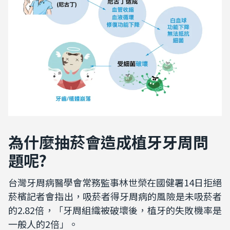
為什麼抽菸會造成植牙牙周問
題呢?
台灣牙周病醫學會常務監事林世榮在國健署
14
日拒絕
菸檳記者會指出，吸菸者得牙周病的風險是未吸菸者
的
2.82
倍，「牙周組織被破壞後，植牙的失敗機率是
一般人的
2
倍」。