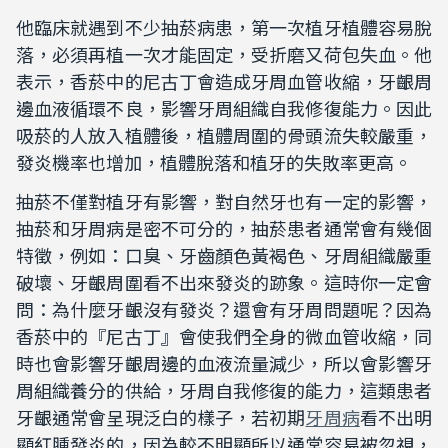
他臨床就遇到不少抽菸病患，第一次植牙植體容易脫
落，必須再植一次才能固定，受折磨又荷包失血。他
表示，香菸中的尼古丁會造成牙周血管收縮，牙齦周
邊血液循環不良，影響牙周組織自我修復能力。因此
吸菸的人放入植體後，植體周圍的骨頭流失較嚴重，
發炎機率也增加，植體脫落和植牙的失敗率更高。
抽菸不僅對植牙有影響，對自然牙也有一定的影響，
抽菸和牙周病是密不可分的，抽菸患者通常會有幾個
特徵，例如：口臭、牙齒顏色黃褐色、牙周組織嚴重
破壞、牙齦周圍看不出來發炎的跡象。這時你一定會
問：為什麼牙齦沒有發炎？還會有牙周問題呢？因為
香菸中的『尼古丁』會使我們全身的微血管收縮，同
時也會影響牙齦周邊的血液流量減少，所以會影響牙
周組織養分的供給，牙周自我修復的能力，這類患者
牙齦通常會呈現泛白的樣子，若初期
牙周病
看不出明
顯紅腫發炎的，因為較不明顯所以通常容易被忽視，