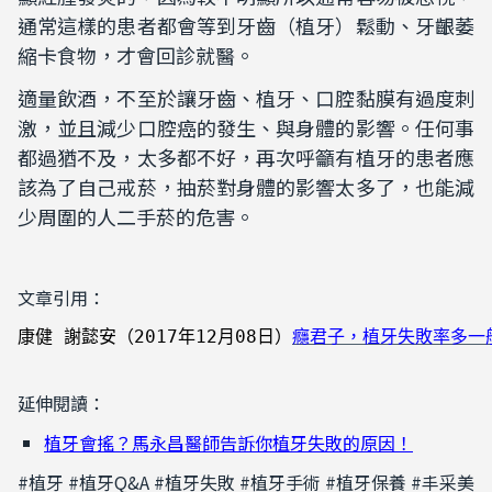
通常這樣的患者都會等到牙齒（植牙）鬆動、牙齦萎
縮卡食物，才會回診就醫。
適量飲酒，不至於讓牙齒、植牙、口腔黏膜有過度刺
激，並且減少口腔癌的發生、與身體的影響。任何事
都過猶不及，太多都不好，再次呼籲有植牙的患者應
該為了自己戒菸，抽菸對身體的影響太多了，也能減
少周圍的人二手菸的危害。
文章引用：
康健 謝懿安（2017
年12
月08
日
）
癮君子，植牙失敗率多一
延伸閱讀：
植牙會搖？馬永昌醫師告訴你植牙失敗的原因！
#植牙 #植牙Q&A #植牙失敗 #植牙手術 #植牙保養 #丰采美