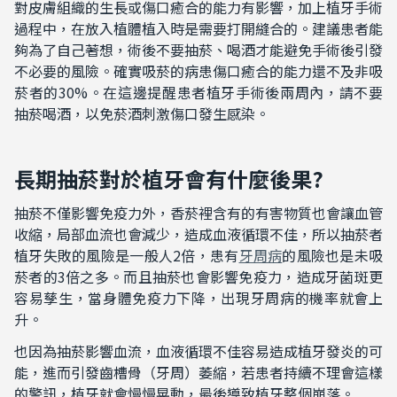
對皮膚組織的生長或傷口癒合的能力有影響，加上植牙手術
過程中，在放入植體植入時是需要打開縫合的。建議患者能
夠為了自己著想，術後不要抽菸、喝酒才能避免手術後引發
不必要的風險。確實吸菸的病患傷口癒合的能力還不及非吸
菸者的
30%
。在這邊提醒患者植牙手術後兩周內，請不要
抽菸喝酒，以免菸酒刺激傷口發生感染。
長期抽菸對於植牙會有什麼後果?
抽菸不僅影響免疫力外，香菸裡含有的有害物質也會讓血管
收縮，局部血流也會減少，造成血液循環不佳，所以抽菸者
植牙失敗的風險是一般人
2
倍，患有
牙周病
的風險也是未吸
菸者的
3
倍之多。而且抽菸也會影響免疫力，造成牙菌斑更
容易孳生，當身體免疫力下降，出現牙周病的機率就會上
升。
也因為抽菸影響血流，血液循環不佳容易造成植牙發炎的可
能，進而引發齒槽骨（牙周）萎縮，若患者持續不理會這樣
的警訊，植牙就會慢慢晃動，最後導致植牙整個崩落。