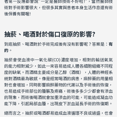
者第一反應都會說"一定是醫師技術不好啦!"，當然醫師技
術對手術影響很大，但很多其實與患者本身生活作息還有術
後保養有關喔!
抽菸、喝酒對於傷口復原的影響?
到底抽菸、喝酒對於手術完成後有沒有影響呢？答案是：
有
的
。
抽菸會使血液中一氧化碳
(CO)
濃度增加，相對的輸送氧氣
的能力相對減少，如此一來容易造成人體各細胞組織不同程
度的缺氧。而酒精主要成分是乙醇（酒精），人體的神經系
統對酒精最為敏感。像是經常喝酒的病患，麻醉藥的用量相
對也會增加，同時影響麻醉藥物的代謝以及手術後的恢復，
也易造成手術部位的腫脹及疼痛，術後多多少少都會有滲血
的現象，而術後喝酒就會加重滲血的可能，可能造成凝血功
能下降，引起局部血腫，出現皮下淤血延長手術的恢復期。
總而言之，抽菸或喝酒都易造成血液循環不良或過盛，也會