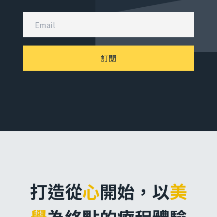
訂閱
打造從
心
開始，
以
美