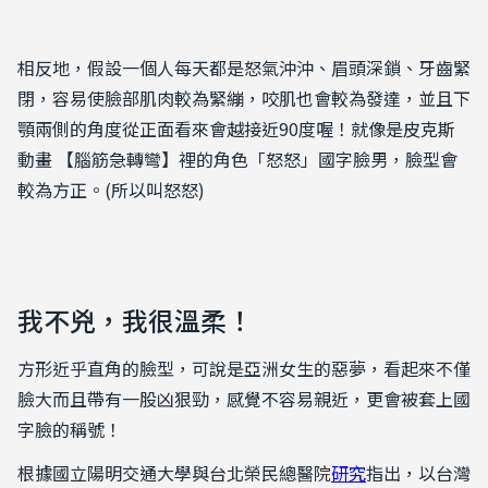
相反地，假設一個人每天都是怒氣沖沖、眉頭深鎖、牙齒緊
閉，容易使臉部肌肉較為緊繃，咬肌也會較為發達，並且下
顎兩側的角度從正面看來會越接近90度喔！就像是皮克斯
動畫 【腦筋急轉彎】裡的角色「怒怒」國字臉男，臉型會
較為方正。(所以叫怒怒)
我不兇，我很溫柔！
方形近乎直角的臉型，可說是亞洲女生的惡夢，看起來不僅
臉大而且帶有一股凶狠勁，感覺不容易親近，更會被套上國
字臉的稱號！
根據國立陽明交通大學與台北榮民總醫院
研究
指出，以台灣