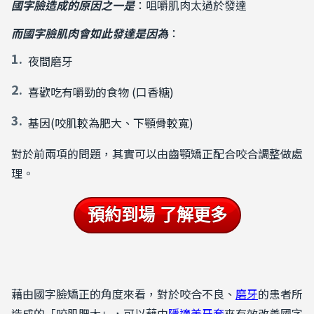
國字臉造成的原因之一是
：咀嚼肌肉太過於發達
而國字臉肌肉會如此發達是因為
：
夜間磨牙
喜歡吃有嚼勁的食物 (口香糖)
基因(咬肌較為肥大、下顎骨較寬)
對於前兩項的問題，其實可以由齒顎矯正配合咬合調整做處
理。
預約到場 了解更多
藉由國字臉矯正的角度來看，對於咬合不良、
磨牙
的患者所
造成的「咬肌肥大」，可以藉由
隱適美牙套
來有效改善國字