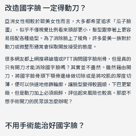
改造國字臉 一定得動刀？
亞洲女性相較於歐美女性而言，大多都希望追求「瓜子臉
蛋」，似乎不僅視覺比例看來頭部更小，髮型跟穿著上更容
易搭配各種造型。為了消除臉上了稜角，許多愛美一族對於
動刀或微整形通常會採取開放接受的態度。
很多網友都上網搜尋論壇或PTT詢問國字臉削骨，但是真的
只有開刀才能消除國字臉嗎？其實並不盡然。雖然藉由開
刀，將國字臉骨頭下顎骨邊緣做切除或是將咬肌的厚度切
薄，便可以快速地修飾輪廓，讓臉型變得較圓順，下巴更緊
緻，但是動刀加上必須麻醉，評估起來風險也較高。那麼不
想手術開刀的民眾該怎麼辦呢？
不用手術能治好國字臉？