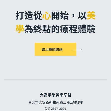
打造從
心
開始，
以
美
學
為終點的療程體驗
線上預約諮詢
大安丰采美學牙醫
台北市大安區新生南路二段18號1樓
(02) 2397-2099