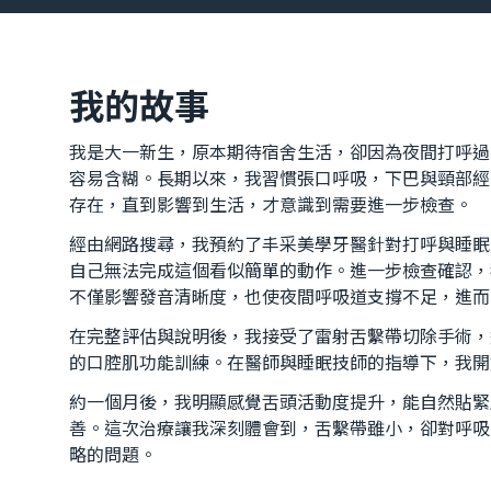
我的故事
我是大一新生，原本期待宿舍生活，卻因為夜間打呼過
容易含糊。長期以來，我習慣張口呼吸，下巴與頸部經
存在，直到影響到生活，才意識到需要進一步檢查。
經由網路搜尋，我預約了丰采美學牙醫針對打呼與睡眠
自己無法完成這個看似簡單的動作。進一步檢查確認，
不僅影響發音清晰度，也使夜間呼吸道支撐不足，進而
在完整評估與說明後，我接受了雷射舌繫帶切除手術，
的口腔肌功能訓練。在醫師與睡眠技師的指導下，我開
約一個月後，我明顯感覺舌頭活動度提升，能自然貼緊
善。這次治療讓我深刻體會到，舌繫帶雖小，卻對呼吸
略的問題。