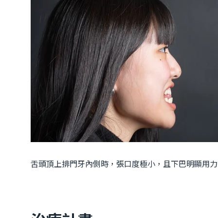
舌頭頂上排門牙內側時，張口度極小，且下巴明顯用力