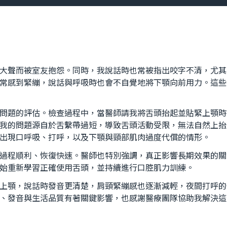
大聲而被室友抱怨。同時，我說話時也常被指出咬字不清，尤其
常感到緊繃，說話與呼吸時也會不自覺地將下顎向前用力。這些
問題的評估。檢查過程中，當醫師請我將舌頭抬起並貼緊上顎時
我的問題源自於舌繫帶過短，導致舌頭活動受限，無法自然上抬
出現口呼吸、打呼，以及下顎與頸部肌肉過度代償的情形。
過程順利、恢復快速。醫師也特別強調，真正影響長期效果的關
始重新學習正確使用舌頭，並持續進行口腔肌力訓練。
上顎，說話時發音更清楚，肩頸緊繃感也逐漸減輕，夜間打呼的
、發音與生活品質有著關鍵影響，也感謝醫療團隊協助我解決這