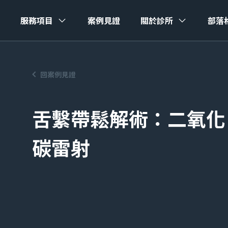
服務項目
案例見證
關於診所
部落
回案例見證
舌繫帶鬆解術：二氧化
碳雷射