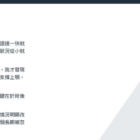
語速一快就
狀況從小就
，我才發現
支撐上顎，
鍵在於術後
情況明顯改
個長期被忽