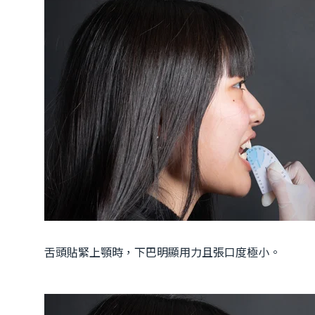
舌頭貼緊上顎時，下巴明顯用力且張口度極小。