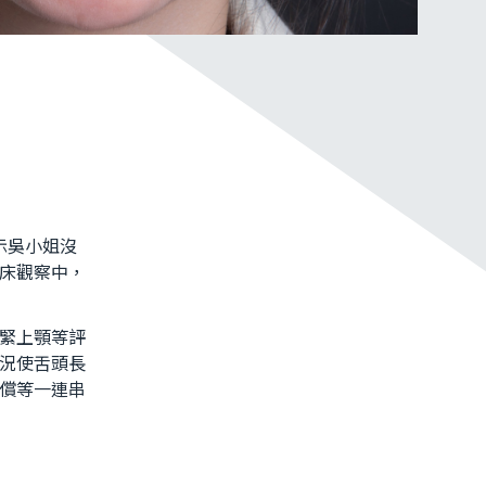
示吳小姐沒
床觀察中，
緊上顎等評
況使舌頭長
償等一連串