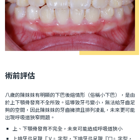
術前評估
八歲的陳妹妹有明顯的下巴後縮情形（俗稱小下巴），是由
於上下顎骨發育不全所致。這導致牙弓變小，無法給牙齒足
夠的空間，因此陳妹妹的牙齒擁擠且排列凌亂，未來更可能
出現呼吸道狹窄問題。
上、下顎骨發育不完全，未來可能造成呼吸道狹小
上排牙弓呈現『 V 』字型，下排牙弓呈現『ㄇ』字型，