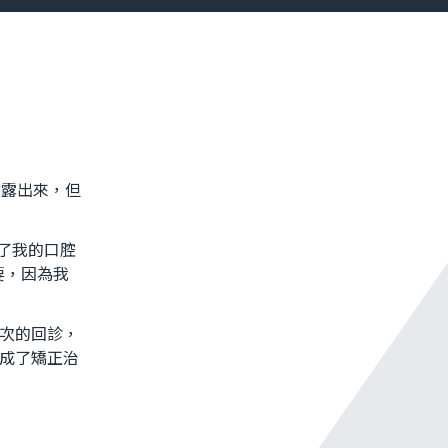
齒露出來，但
了我的口腔
要，因為我
次的回診，
成了矯正治