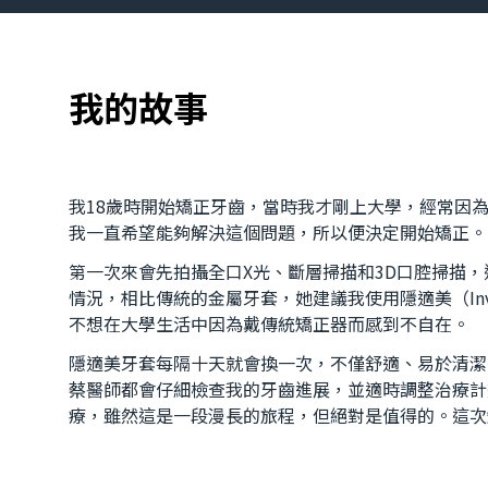
我的故事
我18歲時開始矯正牙齒，當時我才剛上大學，經常因
我一直希望能夠解決這個問題，所以便決定開始矯正。
第一次來會先拍攝全口X光、斷層掃描和3D口腔掃描
情況，相比傳統的金屬牙套，她建議我使用隱適美（Inv
不想在大學生活中因為戴傳統矯正器而感到不自在。
隱適美牙套每隔十天就會換一次，不僅舒適、易於清潔
蔡醫師都會仔細檢查我的牙齒進展，並適時調整治療計
療，雖然這是一段漫長的旅程，但絕對是值得的。這次