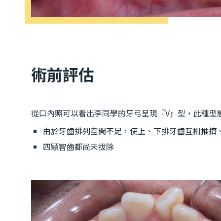
術前評估
從口內照可以看出李同學的牙弓呈現『V』型，此種型
由於牙齒排列空間不足，使上、下排牙齒互相推擠
四顆智齒都尚未拔除