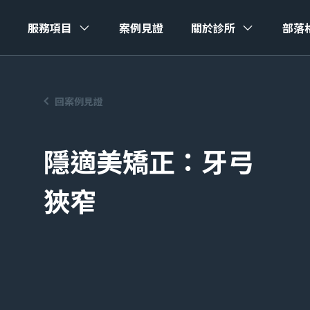
服務項目
案例見證
關於診所
部落
回案例見證
隱適美矯正：牙弓
狹窄