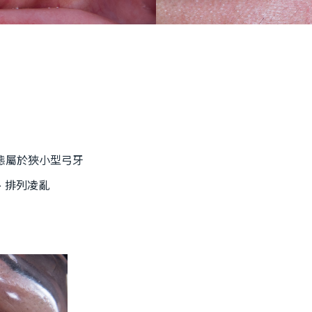
態屬於狹小型弓牙
、排列凌亂