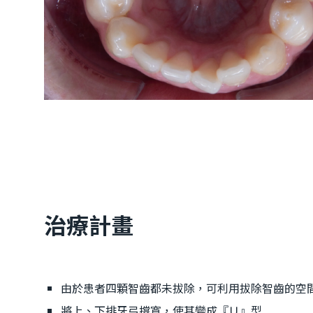
治療計畫
由於患者四顆智齒都未拔除，可利用拔除智齒的空
將上、下排牙弓撐寬，使其變成『Ｕ』型