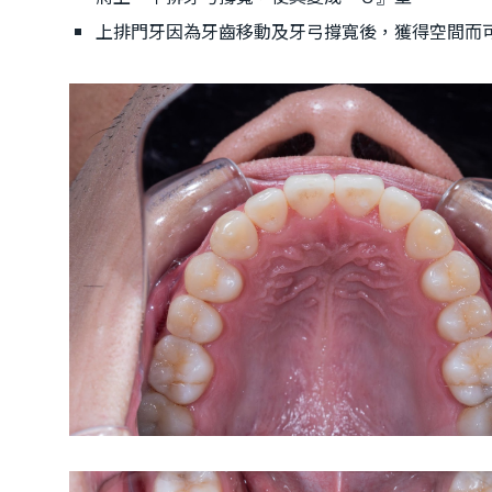
上排門牙因為牙齒移動及牙弓撐寬後，獲得空間而