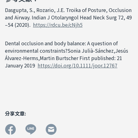
Dasgupta, S., Rozario, J.E. Troika of Posture, Occlusion
and Airway. Indian J Otolaryngol Head Neck Surg 72, 49
–54 (2020).
https://rdcu.be/cNjh5
Dental occlusion and body balance: A question of
environmental constraints?Sonia Julià-Sánchez,Jesús
Álvarez-Herms,Martin Burtscher First published: 21
January 2019
https://doi.org/10.1111/joor.12767
分享文章: