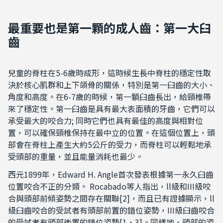
最重要也是第一顆的成人齒：第一大臼
齒
兒童的脊柱在5-6歲時成形，這時候生長中脊柱的穩定性取
決於核心肌群和上下頜骨的關係，特別是第一臼齒的大小、
角度和高度。在6-7歲的時候，第一顆臼齒長出，給頸椎帶
來了穩定性。第一臼齒是具有最大表面積的牙齒，它們可以
承受最大的咬合力; 同時它們也具有最佳的高度與相對位
置，可以確保頸椎保持在最中立的位置。在這個位置上，頭
部會在脊柱上產生大約5公斤的受力，而脊柱可以輕鬆地承
受頭部的重量，並且能量消耗也最少。
西元1899年，Edward H. Angle首次發表根據第一永久臼齒
位置咬合不正的分類。 Rocabado等人指出，ll級和III級咬
合與頭部前傾姿勢之間存在關聯[2]，而且已有證據顯示，ll
級臼齒咬合的受試者有頭部前置的錯位姿勢，III級臼齒咬合
的受試者有頭部後置的錯位姿勢[1，3]。同樣地，頭部的姿