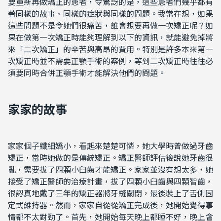
要重新再做矯正的患者，令驚訝的是，這些患者們幾乎都有
著同樣的故事、同樣的症狀與同樣的問題。我常在想，如果
這些問題不是令她們很痛苦，誰會想要再做一次矯正呢？如
果在做第一次矯正時能夠理解到以下的資訊，就能避免掉將
來「二次矯正」的辛苦與高昂的費用。特別是許多本來第一
次矯正時並不需要正顎手術的案例，等到二次矯正時往往必
須要同時合併正顎手術才能解決他們的問題。
家家的故事
家家個子纖細嬌小，看起來楚楚可憐，她大學時曾做過牙齒
矯正，當時她做的是傳統矯正。矯正醫師評估後說她牙齒很
亂，需要拔了四顆小臼齒才能矯正。家家並沒有想太多，她
接受了矯正醫師的治療計畫，拔了四顆小臼齒與四顆智齒，
很認真地戴了三年的矯正器將牙縫關閉，最後裝上了舌側固
定式維持器。然而，家家自從從矯正完成後，她開始覺得事
情都不太對勁了。首先，她開始每天晚上都睡不好，晚上會