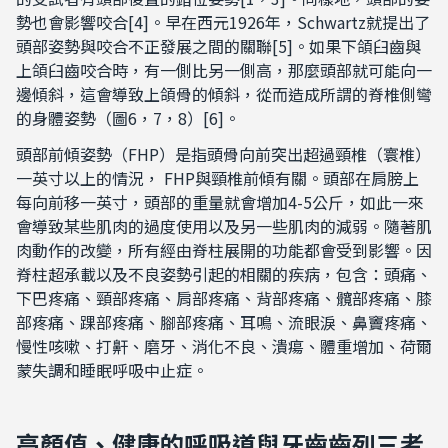
勢也會影響咬合[4]。早在西元1926年，Schwartz就提出了
頭部姿勢與咬合不正發展之間的關聯[5]。如果下頜臼齒與
上頜臼齒咬合時，有一側比另一側高，那麼頭部就可能向一
邊傾斜，這會導致上頜骨的傾斜，從而造成所謂的脊椎側彎
的身體姿勢（圖6，7，8）[6]。
頭部前傾姿勢（FHP）是指頭骨向前突出超過頸椎（寰椎）
一英寸以上的情況， FHP與頸椎前傾有關。頭部在肩膀上
每向前移一英寸，頭部的重量就會增加4-5公斤，如此一來
會導致某些肌肉的過度使用以及另一些肌肉的減弱。隨著肌
肉動作的改變，所有經由脊柱展開的功能都會受到影響。因
脊柱超承載以及不良姿勢引起的相關的疾病，包含：頭痛、
下巴疼痛、頸部疼痛、肩部疼痛、背部疼痛、髖部疼痛、膝
部疼痛、踝部疼痛、腳部疼痛、耳鳴、流眼淚、鼻竇疼痛、
慢性咳嗽、打鼾、磨牙、消化不良、潰瘍、體重增加、荷爾
蒙失調和睡眠呼吸中止症。
高顏值、健康的呼吸道與牙齒齒列三者