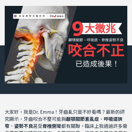
大家好，我是Dr. Emma！牙齒亂只是不好看嗎？最新的研
究顯示，牙齒咬合不整可能與
顳顎關節紊亂症
、
呼吸道狹
窄
、
姿勢不良
甚至
脊椎側彎
都有關聯。臨床上我遇過許多需