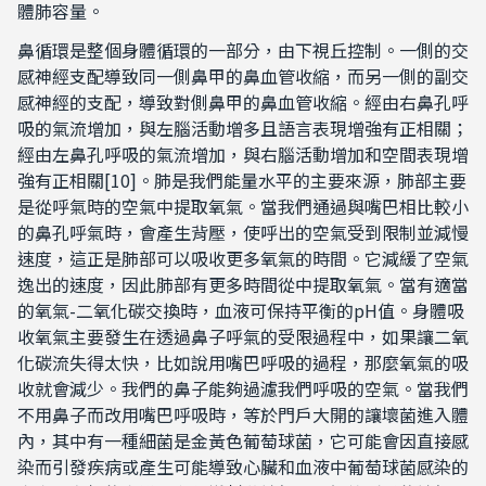
體肺容量。
鼻循環是整個身體循環的一部分，由下視丘控制。一側的交
感神經支配導致同一側鼻甲的鼻血管收縮，而另一側的副交
感神經的支配，導致對側鼻甲的鼻血管收縮。經由右鼻孔呼
吸的氣流增加，與左腦活動增多且語言表現增強有正相關；
經由左鼻孔呼吸的氣流增加，與右腦活動增加和空間表現增
強有正相關[10]。肺是我們能量水平的主要來源，肺部主要
是從呼氣時的空氣中提取氧氣。當我們通過與嘴巴相比較小
的鼻孔呼氣時，會產生背壓，使呼出的空氣受到限制並減慢
速度，這正是肺部可以吸收更多氧氣的時間。它減緩了空氣
逸出的速度，因此肺部有更多時間從中提取氧氣。當有適當
的氧氣-二氧化碳交換時，血液可保持平衡的pH值。身體吸
收氧氣主要發生在透過鼻子呼氣的受限過程中，如果讓二氧
化碳流失得太快，比如說用嘴巴呼吸的過程，那麼氧氣的吸
收就會減少。我們的鼻子能夠過濾我們呼吸的空氣。當我們
不用鼻子而改用嘴巴呼吸時，等於門戶大開的讓壞菌進入體
內，其中有一種細菌是金黃色葡萄球菌，它可能會因直接感
染而引發疾病或產生可能導致心臟和血液中葡萄球菌感染的