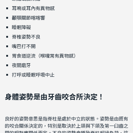
耳鳴或耳內有異物感
顳顎關節喀喀響
睡眠障礙
脊椎姿勢不良
嘴巴打不開
胃食道逆流（喉嚨常有異物感）
夜間磨牙
打呼或睡眠呼吸中止
身體姿勢是由牙齒咬合所決定！
良好的姿勢意思是指脊柱是處於中立的狀態。姿勢是由既有
的咬合關係決定的，特別是取決於上頜與下頜及第一臼齒之
間的相對應關係而定。不良的姿勢會導致脊柱超過負荷，這