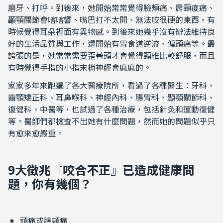
磨牙、打呼。到後來，她開始常常覺得臉頰痛、肩頸痠痛、
顳顎關節會喀喀響、嘴巴打不太開、無法咬很硬的東西，有
時候覺得耳朵裡面有異物感。到後來她幾乎沒有辦法維持良
好的生活品質與工作，還開始有胃食道逆流、偏頭痛等。最
誇張的是，她常常需要歪著頭才會覺得頸椎比較舒服，而且
有時覺得手指的小指末梢神經會麻麻的。
家家多年來跑遍了各大醫療院所，看過了各種醫生：牙科、
齒顎矯正科、耳鼻喉科、神經內科、腸胃科、顳顎關節科、
復健科、中醫等，也試過了各種治療，包括針灸和運動復健
等。醫師們都檢查不出她有什麼問題，然而她的問題似乎只
有愈來愈嚴重。
9大徵兆『咬合不正』已造成健康問
題，你有幾個？
頭痛或臉頰痛