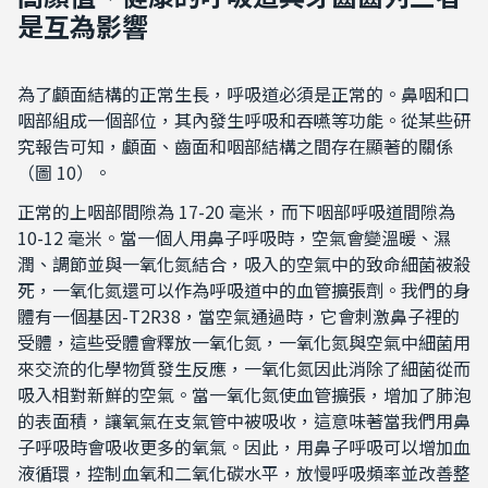
是互為影響
為了顱面結構的正常生長，呼吸道必須是正常的。鼻咽和口
咽部組成一個部位，其內發生呼吸和吞嚥等功能。從某些研
究報告可知，顱面、齒面和咽部結構之間存在顯著的關係
（圖 10）。
正常的上咽部間隙為 17-20 毫米，而下咽部呼吸道間隙為
10-12 毫米。當一個人用鼻子呼吸時，空氣會變溫暖、濕
潤、調節並與一氧化氮結合，吸入的空氣中的致命細菌被殺
死，一氧化氮還可以作為呼吸道中的血管擴張劑。我們的身
體有一個基因-T2R38，當空氣通過時，它會刺激鼻子裡的
受體，這些受體會釋放一氧化氮，一氧化氮與空氣中細菌用
來交流的化學物質發生反應，一氧化氮因此消除了細菌從而
吸入相對新鮮的空氣。當一氧化氮使血管擴張，增加了肺泡
的表面積，讓氧氣在支氣管中被吸收，這意味著當我們用鼻
子呼吸時會吸收更多的氧氣。因此，用鼻子呼吸可以增加血
液循環，控制血氧和二氧化碳水平，放慢呼吸頻率並改善整