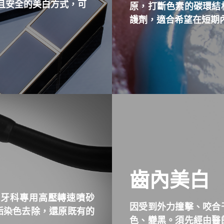
且安全的美白方式，可
原，打斷色素的碳環結
護劑，
適合希望在短期
齒內美白
用牙科專用高壓轉速噴砂
因受到外力撞擊、咬合
垢染色去除，還原既有的
色、變黑。須先經由醫