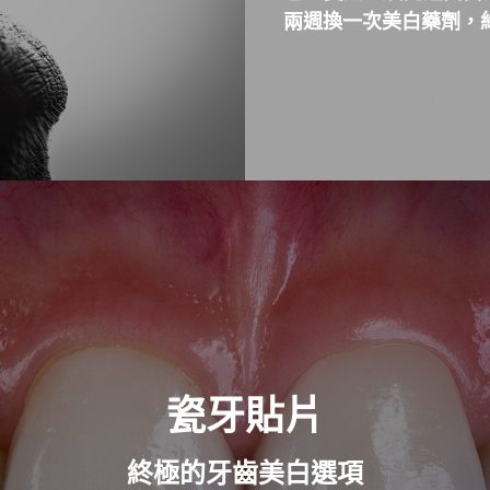
兩週換一次美白藥劑，約
瓷牙貼片
終極的牙齒美白選項