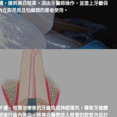
構，達到美白效果。須由牙醫師操作，並塗上牙齦保
內立即見效且怕麻煩的患者使用。
干擾、根管治療後的牙齒造成神經壞死，導致牙齒變
師進行齒內美白，將美白藥劑放入根管的腔室內並於