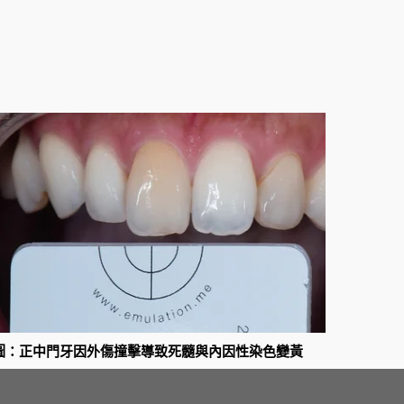
圖：正中門牙因外傷撞擊導致死髓與內因性染色變黃