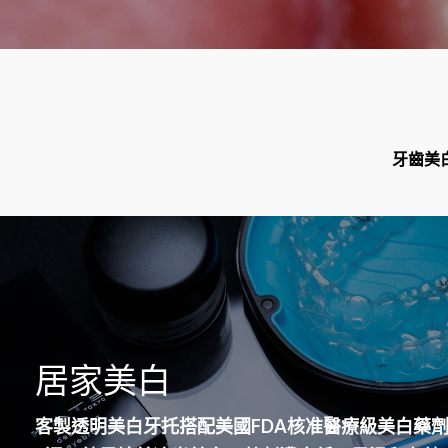
牙齒美
居家美白
客製透明美白牙托搭配美國FDA核准醫療級美白藥劑