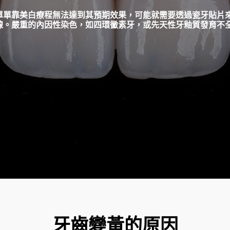
單單靠美白療程無法達到其預期效果，可能就需要透過瓷牙貼片
線。嚴重的內因性染色，如四環黴素牙，或先天性牙釉質發育不
牙齒變黃的原因