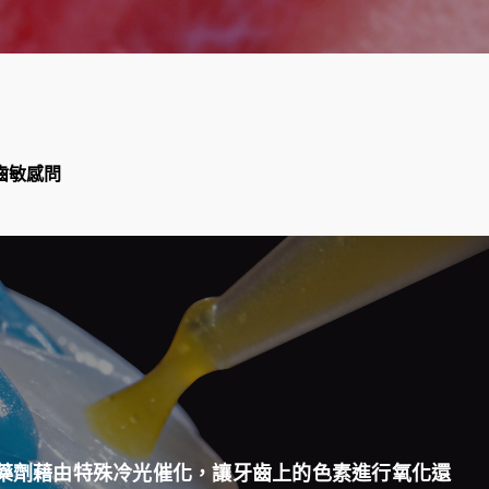
齒敏感問
藥劑藉由特殊冷光催化，讓牙齒上的色素進行氧化還