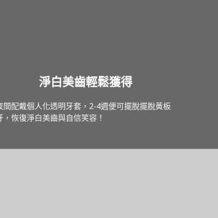
淨白美齒輕鬆獲得
夜間配戴個人化透明牙套，2-4週便可擺脫擺脫黃板
牙，恢復淨白美齒與自信笑容！