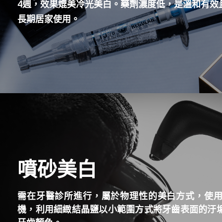
4週，效果媲美冷光美白。藥劑濃度低，是溫和有效
長期居家使用。
噴砂美白
需在牙醫診所進行，屬於物理性的美白方式，使
機，利用細緻結晶鹽以小範圍方式將牙齒表面的汙