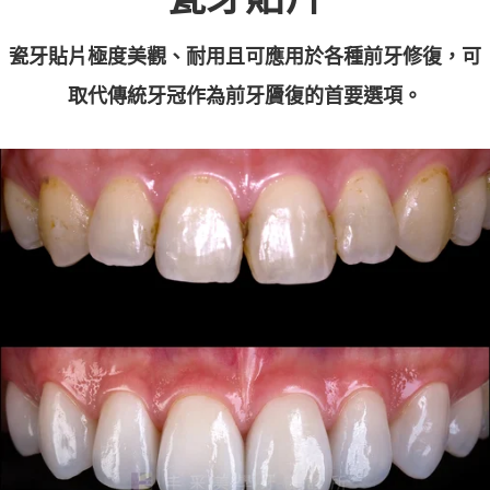
瓷牙貼片極度美觀、耐用且可應用於各種前牙修復，可
取代傳統牙冠作為前牙贗復的首要選項。