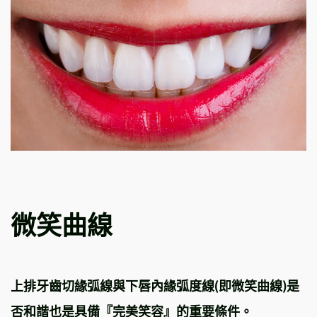
微笑曲線
上排牙齒切緣弧線與下唇內緣弧度線(即微笑曲線)是
否和諧也是具備『完美笑容』的重要條件。