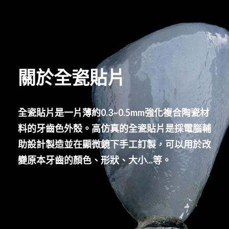
關於全瓷貼片
全瓷貼片是一片薄約0.3~0.5mm強化複合陶瓷材
料的牙齒色外殼。高仿真的全瓷貼片是採電腦輔
助設計製造並在顯微鏡下手工訂製，可以用於改
變原本牙齒的顏色、形狀、大小...等。