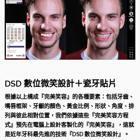
DSD 數位微笑設計＋瓷牙貼片
根據以上構成『完美笑容』的各種要素：包括
牙齒
、
嘴唇框架
、
牙齦
的顏色、黃金比例、形狀、角度、排
列與彼此相對位置，我們依據這些『完美笑容方程
式』預先在電腦上設計客製化的『完美笑容』，這就
是近年牙科最先進的技術『
DSD
數位微笑設計
』。