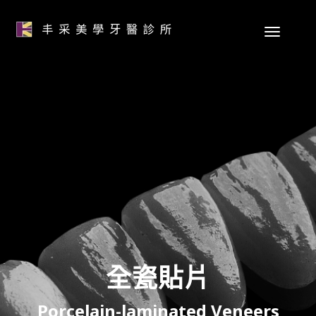
全瓷貼片
Porcelain-laminated Veneers