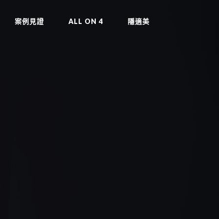
案例見證
ALL ON 4
隱適美