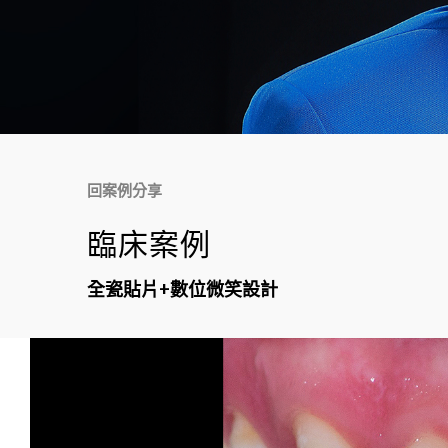
回案例分享
臨床案例
全瓷貼片+數位微笑設計